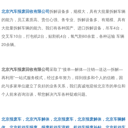
北京汽车报废回收有限公司
拆解设备多，规模大，具有大批量拆解车辆
的能力，员工素质高、责任心强、务专业、拆解设备多、有规模、具有
大批量拆解车辆的能力。我们有各种国产、进口拆解设备，吊车4台，
交叉车10台，打包机2台，贴割机4台，氧气割60余套，各种运输 车辆
20余辆。
北京汽车报废回收有限公司
采取了“接单—解体—注销—送达—拆解—
再利用”一站式服务模式，经过多年努力，得到很多和个人的信赖，因
此与多家单位建立了良好的业务关系，我们真诚地迎候北京市的单位和
个人前来咨询洽谈，帮您解决汽车各种疑难问题。
北京报废车，北京汽车解体，北京报废车，北京报废解体，北京车辆解
体，北京机动车报废，报废机动车流程，机动车报废补贴，北京机动车