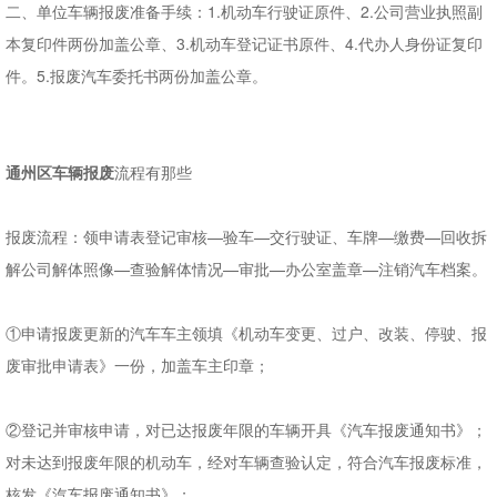
二、单位车辆报废准备手续：1.机动车行驶证原件、2.公司营业执照副
本复印件两份加盖公章、3.机动车登记证书原件、4.代办人身份证复印
件。5.报废汽车委托书两份加盖公章。
通州区车辆报废
流程有那些
报废流程：领申请表登记审核—验车—交行驶证、车牌—缴费—回收拆
解公司解体照像—查验解体情况—审批—办公室盖章—注销汽车档案。
①申请报废更新的汽车车主领填《机动车变更、过户、改装、停驶、报
废审批申请表》一份，加盖车主印章；
②登记并审核申请，对已达报废年限的车辆开具《汽车报废通知书》；
对未达到报废年限的机动车，经对车辆查验认定，符合汽车报废标准，
核发《汽车报废通知书》；