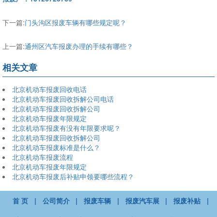
下一篇:
门头沟区报废车辆有哪些规定呢？
上一篇:
通州区汽车报废办理的手续有哪些？
相关文章
北京机动车报废回收电话
北京机动车报废回收拆解公司电话
北京机动车报废回收拆解公司
北京机动车报废年限规定
北京机动车报废有没有年限要求呢？
北京机动车报废回收拆解公司
北京机动车报废标准是什么？
北京机动车报废流程
北京机动车报废年限规定
北京机动车报废后补贴申领要哪些流程？
首 页
|
公司简介
|
报废车辆
|
报废汽车展
|
报废补贴
|