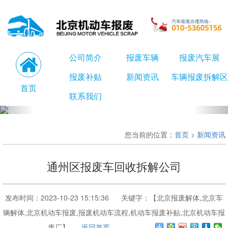
公司简介
报废车辆
报废汽车展
报废补贴
新闻资讯
车辆报废拆解区
首页
联系我们
您当前的位置：
首页
>
新闻资讯
通州区报废车回收拆解公司
发布时间：2023-10-23 15:15:36 关键字：【北京报废解体,北京车
辆解体,北京机动车报废,报废机动车流程,机动车报废补贴,北京机动车报
废厂】
返回首页