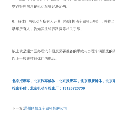
交通管理局注销机动车登记决定书。
6、解体厂向机动车所有人开具《报废机动车回收证明》，并将
动车所有人，告知其注销养路费等相关手续。
以上就是通州区办理汽车报废需要准备的手续与办理车辆报废的
以上手续拨打解体厂的电话。
北京报废车，北京汽车解体，北京报废车，北京报废解体，北京
报废补贴，北京机动车报废厂：13126723739
下一篇:
通州区报废车回收拆解公司