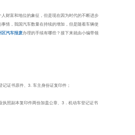
个人财富和地位的象征，但是现在因为时代的不断进步
的事情，我国汽车数量在持续的增加，但是随着车辆使
州区汽车报废
办理的手续有哪些？接下来就由小编带领
登记证书原件、3. 车主身份证复印件；
司营业执照副本复印件两份加盖公章、3．机动车登记证书
；