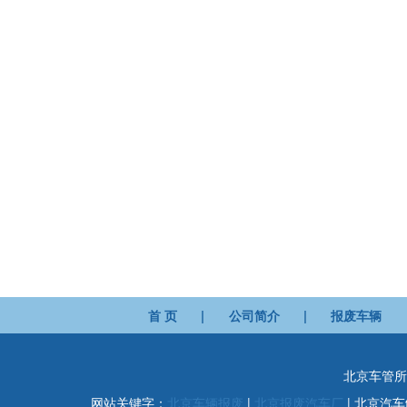
首 页
|
公司简介
|
报废车辆
北京车管所
网站关键字：
北京车辆报废
|
北京报废汽车厂
| 北京汽车