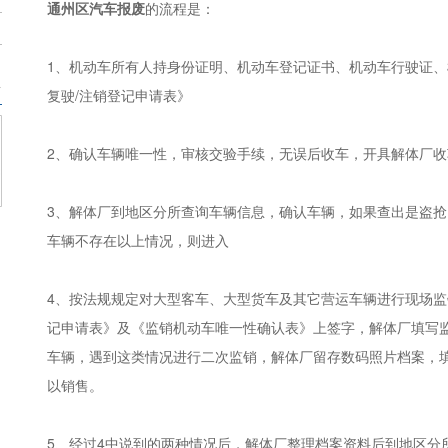
通州区汽车报废
的流程是：
1、机动车所有人持身份证明、机动车登记证书、机动车行驶证
>
复驶/注销登记申请表》
2、确认车辆唯一性，审核交验手续，无误后收车，开具解体厂
3、解体厂到地区分所查询车辆信息，确认车辆，如果查出是盗
车辆不存在以上情况，则进入
4、按法规规定对大型客车、大型货车及其它营运车辆进行现场监
记申请表》及《监销机动车唯一性确认表》上签字，解体厂填写
车辆，遇到这类情况进行二次监销，解体厂留存数码照片档案，
以销售。
5、经过4中说到的两种情况后，解体厂整理档案资料后到地区分