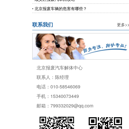
北京报废车辆的危害有哪些？
联系我们
更多>
北京报废汽车解体中心
联系人：陈经理
电话：010-58546069
手机：15340073449
邮箱：799332029@qq.com