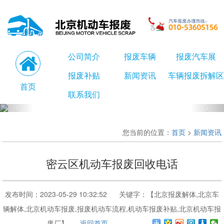
公司简介
报废车辆
报废汽车展
报废补贴
新闻资讯
车辆报废拆解区
首页
联系我们
您当前的位置：
首页
>
新闻资讯
密云区机动车报废回收电话
发布时间：2023-05-29 10:32:52 关键字：【北京报废解体,北京车
辆解体,北京机动车报废,报废机动车流程,机动车报废补贴,北京机动车报
废厂】
返回首页