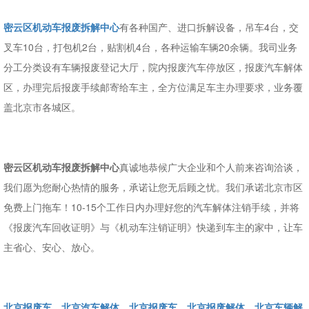
密云区机动车报废拆解中心
有各种国产、进口拆解设备，吊车4台，交
叉车10台，打包机2台，贴割机4台，各种运输车辆20余辆。我司业务
分工分类设有车辆报废登记大厅，院内报废汽车停放区，报废汽车解体
区，办理完后报废手续邮寄给车主，全方位满足车主办理要求，业务覆
盖北京市各城区。
密云区机动车报废拆解中心
真诚地恭候广大企业和个人前来咨询洽谈，
我们愿为您耐心热情的服务，承诺让您无后顾之忧。我们承诺北京市区
免费上门拖车！10-15个工作日内办理好您的汽车解体注销手续，并将
《报废汽车回收证明》与《机动车注销证明》快递到车主的家中，让车
主省心、安心、放心。
北京报废车，北京汽车解体，北京报废车，北京报废解体，北京车辆解