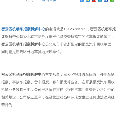
密云区机动车报废拆解中心
的电话就是13126723739，
密云区机动车报
废拆解中心
是经北京市商务厅批准也是交管所指定的汽车报废解体厂，
密云区机动车报废拆解中心
是北京市车管所指定的报废汽车回收单位，
同时也是密云区外地车异地报废单位。
密云区机动车报废拆解中心
主要从事：密云区报废汽车回收、外地车辆
报废、事故车报废、货车报废、客车报废等业务。在开展报废汽车回收
拆解业务过程当中，公司严格执行贯彻《报废汽车回收管理办法》中的
相关规定，公司成立至今，在经营过程当中从未发生过任何违法违规经
营行为。