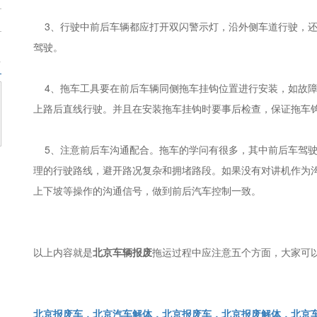
3、行驶中前后车辆都应打开双闪警示灯，沿外侧车道行驶，还
驾驶。
>
4、拖车工具要在前后车辆同侧拖车挂钩位置进行安装，如故障
上路后直线行驶。并且在安装拖车挂钩时要事后检查，保证拖车
5、注意前后车沟通配合。拖车的学问有很多，其中前后车驾驶
理的行驶路线，避开路况复杂和拥堵路段。如果没有对讲机作为
上下坡等操作的沟通信号，做到前后汽车控制一致。
以上内容就是
北京车辆报废
拖运过程中应注意五个方面，大家可
北京报废车，北京汽车解体，北京报废车，北京报废解体，北京