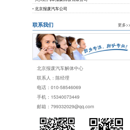
北京报废汽车公司
联系我们
更多>
北京报废汽车解体中心
联系人：陈经理
电话：010-58546069
手机：15340073449
邮箱：799332029@qq.com