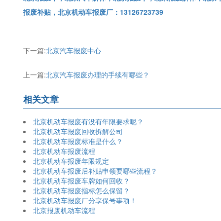
报废补贴，北京机动车报废厂：13126723739
下一篇:
北京汽车报废中心
上一篇:
北京汽车报废办理的手续有哪些？
相关文章
北京机动车报废有没有年限要求呢？
北京机动车报废回收拆解公司
北京机动车报废标准是什么？
北京机动车报废流程
北京机动车报废年限规定
北京机动车报废后补贴申领要哪些流程？
北京机动车报废车牌如何回收？
北京机动车报废指标怎么保留？
北京机动车报废厂分享保号事项！
北京报废机动车流程