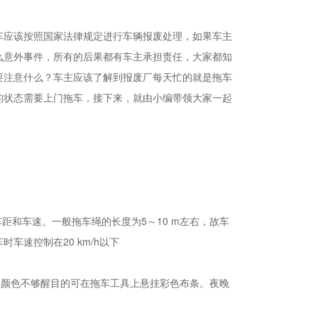
车应该按照国家法律规定进行车辆报废处理，如果车主
么意外事件，所有的后果都有车主承担责任，大家都知
要注意什么？车主应该了解到报废厂每天忙的就是拖车
的状态需要上门拖车，接下来，就由小编带领大家一起
距和车速。一般拖车绳的长度为5～10 m左右，故车
车速控制在20 km/h以下
颜色不够醒目的可在拖车工具上悬挂彩色布条。夜晚
。