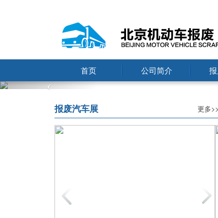
首页
公司简介
报
报废汽车展
更多>