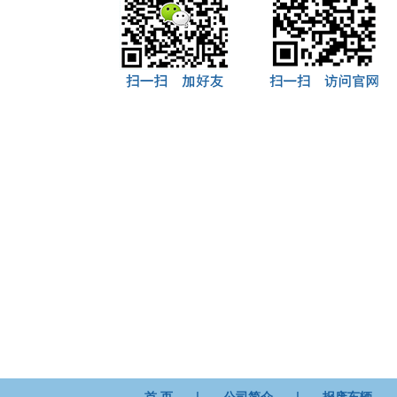
首 页
|
公司简介
|
报废车辆