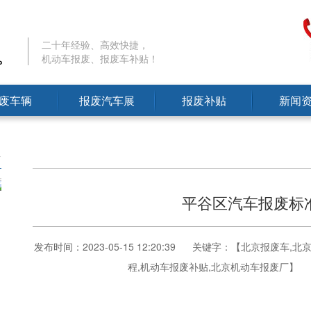
二十年经验、高效快捷，
机动车报废、报废车补贴！
废车辆
报废汽车展
报废补贴
新闻
>
平谷区汽车报废标
发布时间：2023-05-15 12:20:39 关键字：【北京报废
程,机动车报废补贴,北京机动车报废厂