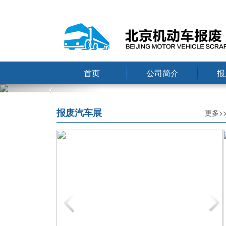
首页
公司简介
报
报废汽车展
更多>