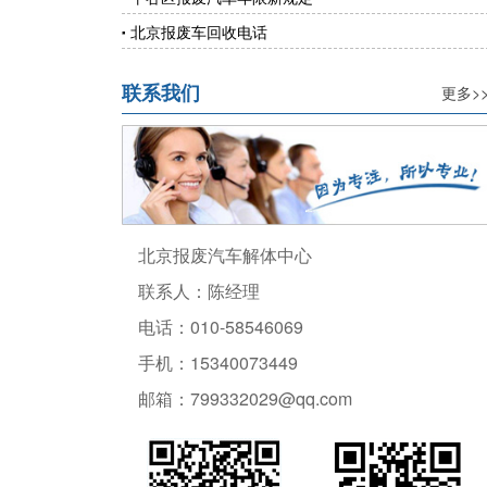
北京报废车回收电话
联系我们
更多>
北京报废汽车解体中心
联系人：陈经理
电话：010-58546069
手机：15340073449
邮箱：799332029@qq.com