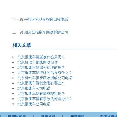
下一篇:
平谷区机动车报废回收电话
上一篇:
顺义区报废车回收拆解公司
相关文章
北京报废车辆置换什么意思？
北京机动车报废回收电话
北京报废车辆如何处理的呢？
北京报废车辆行驶的后果有什么？
北京机动车报废回收拆解公司电话
北京报废车辆的危害有哪些？
北京报废车公司电话
北京报废车辆有哪些规定呢？
北京报废车辆有事故的处理办法？
北京报废车公司电话
|
报废汽车展
|
报废补贴
|
新闻资讯
|
车辆报废